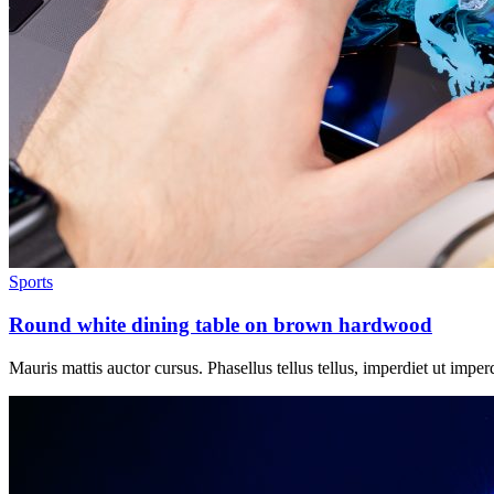
Sports
Round white dining table on brown hardwood
Mauris mattis auctor cursus. Phasellus tellus tellus, imperdiet ut imper