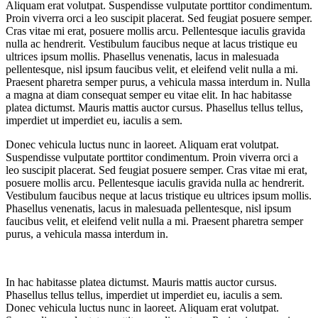
Aliquam erat volutpat. Suspendisse vulputate porttitor condimentum.
Proin viverra orci a leo suscipit placerat. Sed feugiat posuere semper.
Cras vitae mi erat, posuere mollis arcu. Pellentesque iaculis gravida
nulla ac hendrerit. Vestibulum faucibus neque at lacus tristique eu
ultrices ipsum mollis. Phasellus venenatis, lacus in malesuada
pellentesque, nisl ipsum faucibus velit, et eleifend velit nulla a mi.
Praesent pharetra semper purus, a vehicula massa interdum in. Nulla
a magna at diam consequat semper eu vitae elit. In hac habitasse
platea dictumst. Mauris mattis auctor cursus. Phasellus tellus tellus,
imperdiet ut imperdiet eu, iaculis a sem.
Donec vehicula luctus nunc in laoreet. Aliquam erat volutpat.
Suspendisse vulputate porttitor condimentum. Proin viverra orci a
leo suscipit placerat. Sed feugiat posuere semper. Cras vitae mi erat,
posuere mollis arcu. Pellentesque iaculis gravida nulla ac hendrerit.
Vestibulum faucibus neque at lacus tristique eu ultrices ipsum mollis.
Phasellus venenatis, lacus in malesuada pellentesque, nisl ipsum
faucibus velit, et eleifend velit nulla a mi. Praesent pharetra semper
purus, a vehicula massa interdum in.
In hac habitasse platea dictumst. Mauris mattis auctor cursus.
Phasellus tellus tellus, imperdiet ut imperdiet eu, iaculis a sem.
Donec vehicula luctus nunc in laoreet. Aliquam erat volutpat.