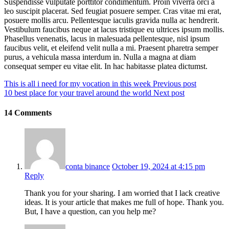
Suspendisse vulputate porttitor condimentum. Proin viverra orci a
leo suscipit placerat. Sed feugiat posuere semper. Cras vitae mi erat,
posuere mollis arcu. Pellentesque iaculis gravida nulla ac hendrerit.
Vestibulum faucibus neque at lacus tristique eu ultrices ipsum mollis.
Phasellus venenatis, lacus in malesuada pellentesque, nisl ipsum
faucibus velit, et eleifend velit nulla a mi. Praesent pharetra semper
purus, a vehicula massa interdum in. Nulla a magna at diam
consequat semper eu vitae elit. In hac habitasse platea dictumst.
This is all i need for my vocation in this week
Previous post
10 best place for your travel around the world
Next post
14 Comments
conta binance
October 19, 2024 at 4:15 pm
Reply
Thank you for your sharing. I am worried that I lack creative
ideas. It is your article that makes me full of hope. Thank you.
But, I have a question, can you help me?