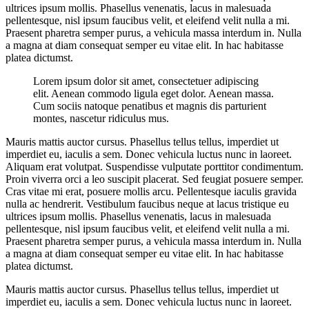
ultrices ipsum mollis. Phasellus venenatis, lacus in malesuada
pellentesque, nisl ipsum faucibus velit, et eleifend velit nulla a mi.
Praesent pharetra semper purus, a vehicula massa interdum in. Nulla
a magna at diam consequat semper eu vitae elit. In hac habitasse
platea dictumst.
Lorem ipsum dolor sit amet, consectetuer adipiscing
elit. Aenean commodo ligula eget dolor. Aenean massa.
Cum sociis natoque penatibus et magnis dis parturient
montes, nascetur ridiculus mus.
Mauris mattis auctor cursus. Phasellus tellus tellus, imperdiet ut
imperdiet eu, iaculis a sem. Donec vehicula luctus nunc in laoreet.
Aliquam erat volutpat. Suspendisse vulputate porttitor condimentum.
Proin viverra orci a leo suscipit placerat. Sed feugiat posuere semper.
Cras vitae mi erat, posuere mollis arcu. Pellentesque iaculis gravida
nulla ac hendrerit. Vestibulum faucibus neque at lacus tristique eu
ultrices ipsum mollis. Phasellus venenatis, lacus in malesuada
pellentesque, nisl ipsum faucibus velit, et eleifend velit nulla a mi.
Praesent pharetra semper purus, a vehicula massa interdum in. Nulla
a magna at diam consequat semper eu vitae elit. In hac habitasse
platea dictumst.
Mauris mattis auctor cursus. Phasellus tellus tellus, imperdiet ut
imperdiet eu, iaculis a sem. Donec vehicula luctus nunc in laoreet.