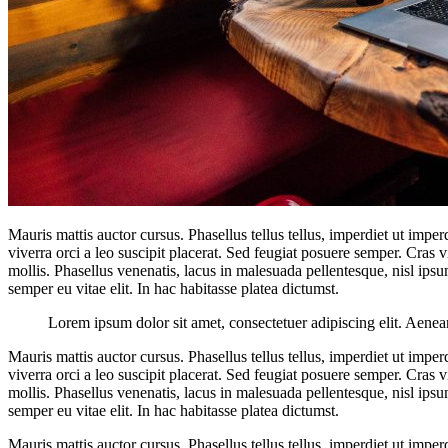
Mauris mattis auctor cursus. Phasellus tellus tellus, imperdiet ut impe
viverra orci a leo suscipit placerat. Sed feugiat posuere semper. Cras v
mollis. Phasellus venenatis, lacus in malesuada pellentesque, nisl ips
semper eu vitae elit. In hac habitasse platea dictumst.
Lorem ipsum dolor sit amet, consectetuer adipiscing elit. Aene
Mauris mattis auctor cursus. Phasellus tellus tellus, imperdiet ut impe
viverra orci a leo suscipit placerat. Sed feugiat posuere semper. Cras v
mollis. Phasellus venenatis, lacus in malesuada pellentesque, nisl ips
semper eu vitae elit. In hac habitasse platea dictumst.
Mauris mattis auctor cursus. Phasellus tellus tellus, imperdiet ut impe