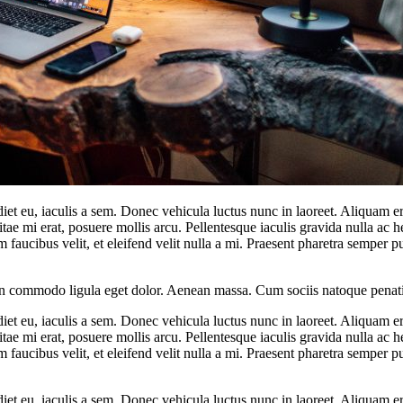
rdiet eu, iaculis a sem. Donec vehicula luctus nunc in laoreet. Aliquam 
itae mi erat, posuere mollis arcu. Pellentesque iaculis gravida nulla ac 
um faucibus velit, et eleifend velit nulla a mi. Praesent pharetra sempe
an commodo ligula eget dolor. Aenean massa. Cum sociis natoque penatib
rdiet eu, iaculis a sem. Donec vehicula luctus nunc in laoreet. Aliquam 
itae mi erat, posuere mollis arcu. Pellentesque iaculis gravida nulla ac 
um faucibus velit, et eleifend velit nulla a mi. Praesent pharetra sempe
rdiet eu, iaculis a sem. Donec vehicula luctus nunc in laoreet. Aliquam 