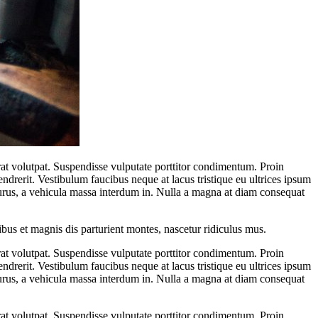
erat volutpat. Suspendisse vulputate porttitor condimentum. Proin
hendrerit. Vestibulum faucibus neque at lacus tristique eu ultrices ipsum
r purus, a vehicula massa interdum in. Nulla a magna at diam consequat
us et magnis dis parturient montes, nascetur ridiculus mus.
erat volutpat. Suspendisse vulputate porttitor condimentum. Proin
hendrerit. Vestibulum faucibus neque at lacus tristique eu ultrices ipsum
r purus, a vehicula massa interdum in. Nulla a magna at diam consequat
erat volutpat. Suspendisse vulputate porttitor condimentum. Proin