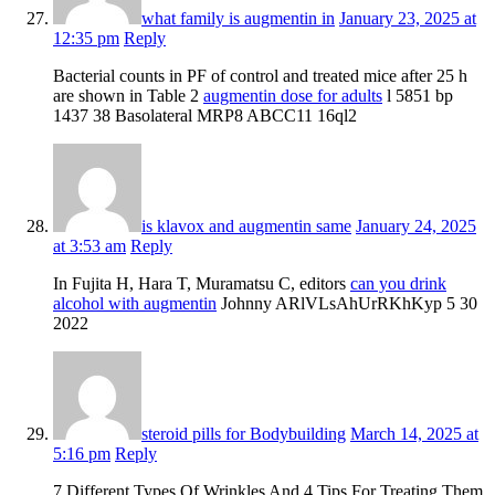
what family is augmentin in
January 23, 2025 at
12:35 pm
Reply
Bacterial counts in PF of control and treated mice after 25 h
are shown in Table 2
augmentin dose for adults
l 5851 bp
1437 38 Basolateral MRP8 ABCC11 16ql2
is klavox and augmentin same
January 24, 2025
at 3:53 am
Reply
In Fujita H, Hara T, Muramatsu C, editors
can you drink
alcohol with augmentin
Johnny ARlVLsAhUrRKhKyp 5 30
2022
steroid pills for Bodybuilding
March 14, 2025 at
5:16 pm
Reply
7 Different Types Of Wrinkles And 4 Tips For Treating Them