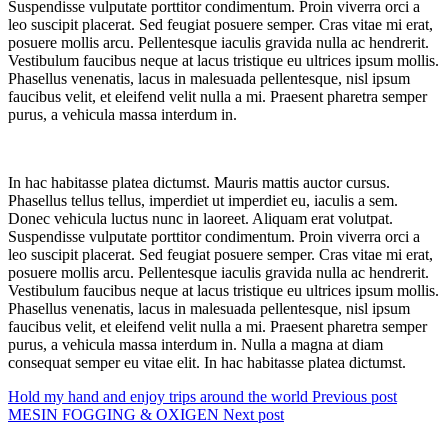
Suspendisse vulputate porttitor condimentum. Proin viverra orci a
leo suscipit placerat. Sed feugiat posuere semper. Cras vitae mi erat,
posuere mollis arcu. Pellentesque iaculis gravida nulla ac hendrerit.
Vestibulum faucibus neque at lacus tristique eu ultrices ipsum mollis.
Phasellus venenatis, lacus in malesuada pellentesque, nisl ipsum
faucibus velit, et eleifend velit nulla a mi. Praesent pharetra semper
purus, a vehicula massa interdum in.
In hac habitasse platea dictumst. Mauris mattis auctor cursus.
Phasellus tellus tellus, imperdiet ut imperdiet eu, iaculis a sem.
Donec vehicula luctus nunc in laoreet. Aliquam erat volutpat.
Suspendisse vulputate porttitor condimentum. Proin viverra orci a
leo suscipit placerat. Sed feugiat posuere semper. Cras vitae mi erat,
posuere mollis arcu. Pellentesque iaculis gravida nulla ac hendrerit.
Vestibulum faucibus neque at lacus tristique eu ultrices ipsum mollis.
Phasellus venenatis, lacus in malesuada pellentesque, nisl ipsum
faucibus velit, et eleifend velit nulla a mi. Praesent pharetra semper
purus, a vehicula massa interdum in. Nulla a magna at diam
consequat semper eu vitae elit. In hac habitasse platea dictumst.
Hold my hand and enjoy trips around the world
Previous post
MESIN FOGGING & OXIGEN
Next post