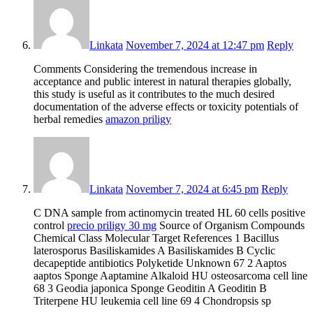
Linkata
November 7, 2024 at 12:47 pm
Reply
Comments Considering the tremendous increase in
acceptance and public interest in natural therapies globally,
this study is useful as it contributes to the much desired
documentation of the adverse effects or toxicity potentials of
herbal remedies
amazon priligy
Linkata
November 7, 2024 at 6:45 pm
Reply
C DNA sample from actinomycin treated HL 60 cells positive
control
precio priligy 30 mg
Source of Organism Compounds
Chemical Class Molecular Target References 1 Bacillus
laterosporus Basiliskamides A Basiliskamides B Cyclic
decapeptide antibiotics Polyketide Unknown 67 2 Aaptos
aaptos Sponge Aaptamine Alkaloid HU osteosarcoma cell line
68 3 Geodia japonica Sponge Geoditin A Geoditin B
Triterpene HU leukemia cell line 69 4 Chondropsis sp