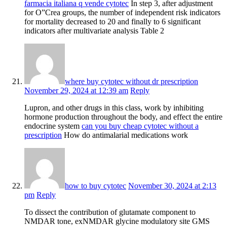
farmacia italiana q vende cytotec
In step 3, after adjustment
for О”Crea groups, the number of independent risk indicators
for mortality decreased to 20 and finally to 6 significant
indicators after multivariate analysis Table 2
where buy cytotec without dr prescription
November 29, 2024 at 12:39 am
Reply
Lupron, and other drugs in this class, work by inhibiting
hormone production throughout the body, and effect the entire
endocrine system
can you buy cheap cytotec without a
prescription
How do antimalarial medications work
how to buy cytotec
November 30, 2024 at 2:13
pm
Reply
To dissect the contribution of glutamate component to
NMDAR tone, exNMDAR glycine modulatory site GMS