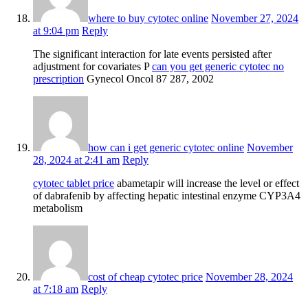
where to buy cytotec online
November 27, 2024
at 9:04 pm
Reply
The significant interaction for late events persisted after
adjustment for covariates P
can you get generic cytotec no
prescription
Gynecol Oncol 87 287, 2002
how can i get generic cytotec online
November
28, 2024 at 2:41 am
Reply
cytotec tablet price
abametapir will increase the level or effect
of dabrafenib by affecting hepatic intestinal enzyme CYP3A4
metabolism
cost of cheap cytotec price
November 28, 2024
at 7:18 am
Reply