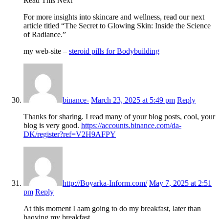
Read This Next
For more insights into skincare and wellness, read our next
article titled “The Secret to Glowing Skin: Inside the Science
of Radiance.”
my web-site –
steroid pills for Bodybuilding
binance-
March 23, 2025 at 5:49 pm
Reply
Thanks for sharing. I read many of your blog posts, cool, your
blog is very good.
https://accounts.binance.com/da-
DK/register?ref=V2H9AFPY
http://Boyarka-Inform.com/
May 7, 2025 at 2:51
pm
Reply
At this moment I aam going to do my breakfast, later than
haqving my breakfast