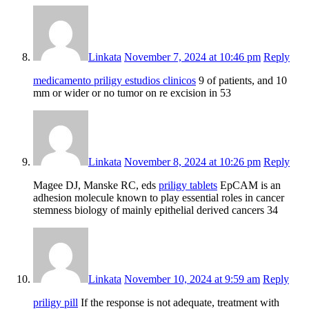
Linkata
November 7, 2024 at 10:46 pm
Reply
medicamento priligy estudios clinicos
9 of patients, and 10
mm or wider or no tumor on re excision in 53
Linkata
November 8, 2024 at 10:26 pm
Reply
Magee DJ, Manske RC, eds
priligy tablets
EpCAM is an
adhesion molecule known to play essential roles in cancer
stemness biology of mainly epithelial derived cancers 34
Linkata
November 10, 2024 at 9:59 am
Reply
priligy pill
If the response is not adequate, treatment with