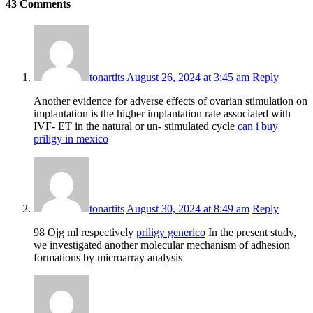
43 Comments
tonartits
August 26, 2024 at 3:45 am
Reply
Another evidence for adverse effects of ovarian stimulation on
implantation is the higher implantation rate associated with
IVF- ET in the natural or un- stimulated cycle
can i buy
priligy in mexico
tonartits
August 30, 2024 at 8:49 am
Reply
98 Ојg ml respectively
priligy generico
In the present study,
we investigated another molecular mechanism of adhesion
formations by microarray analysis