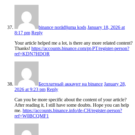
binance norādījuma kods
January 18, 2026 at
8:17 pm
Reply
Your article helped me a lot, is there any more related content?
Thanks!
https://accounts.binance.com/pt-PT/register-person?
ref=KDN7HDOR
Бесплатный аккаунт на binance
January 28,
2026 at 9:23 pm
Reply
Can you be more specific about the content of your article?
After reading it, I still have some doubts. Hope you can help
me.
https://accounts.binance.info/de-CH/register-person?
ref=W0BCQMF1