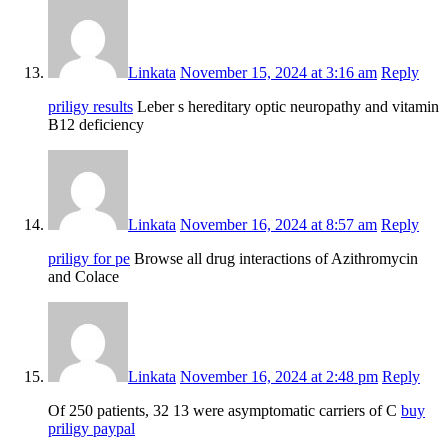
Linkata
November 15, 2024 at 3:16 am
Reply
priligy results
Leber s hereditary optic neuropathy and vitamin
B12 deficiency
Linkata
November 16, 2024 at 8:57 am
Reply
priligy for pe
Browse all drug interactions of Azithromycin
and Colace
Linkata
November 16, 2024 at 2:48 pm
Reply
Of 250 patients, 32 13 were asymptomatic carriers of C
buy
priligy paypal